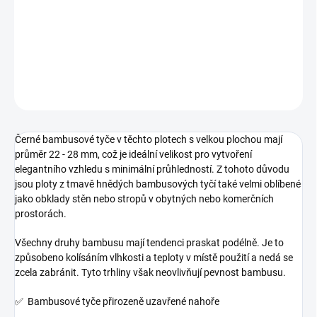
Přírodní
Tmavě hnědá
Množstevní sleva
1 - 4 ks
3 490 Kč
/ ks
5 - 9 ks = sleva 6 %
3 280,60 Kč
/ ks
10 - 14 ks = sleva 8 %
3 210,80 Kč
/ ks
15 - 19 ks = sleva 10 %
3 141 Kč
/ ks
20 a více ks = sleva 12 %
3 071,20 Kč
/ ks
Ušetříte
0 Kč
−
+
Přidat do košíku