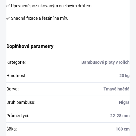
ZEPTAT SE
HLÍDAT
Černé bambusové tyče v těchto plotech s velkou plochou mají
průměr 22 - 28 mm, což je ideální velikost pro vytvoření
elegantního vzhledu s minimální průhledností. Z tohoto důvodu
jsou ploty z tmavě hnědých bambusových tyčí také velmi oblíbené
jako obklady stěn nebo stropů v obytných nebo komerčních
prostorách.
Všechny druhy bambusu mají tendenci praskat podélně. Je to
způsobeno kolísáním vlhkosti a teploty v místě použití a nedá se
zcela zabránit. Tyto trhliny však neovlivňují pevnost bambusu.
✅ Bambusové tyče přirozeně uzavřené nahoře
✅ Upevněné pozinkovaným ocelovým drátem
✅ Snadná fixace a řezání na míru