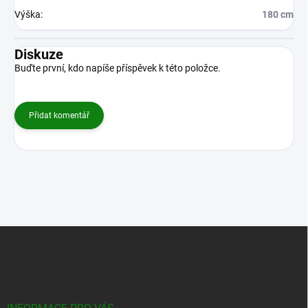
Doplňkové parametry
Kategorie
:
Bambusové ploty v rolích
Hmotnost
:
20 kg
Barva
:
Tmavě hnědá
Druh bambusu
:
Nigra
Průměr tyčí
:
22-28 mm
Šířka
:
180 cm
Výška
:
180 cm
Diskuze