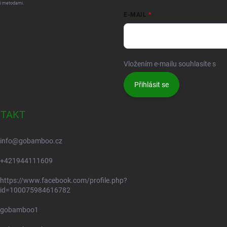
i metodami.
E-MAIL
Vložením e-mailu souhlasíte s
po
Přihlásit se
TAKT
info
@
gobamboo.cz
+421944111609
https://www.facebook.com/profile.php?
id=100075984616782
gobamboo1