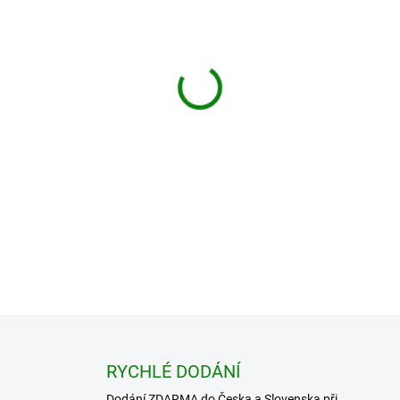
Doprava ZDARMA pro objedná
DETAILNÍ INFORMACE
−
+
ZEPTAT SE
HLÍDAT
RYCHLÉ DODÁNÍ
Dodání ZDARMA do Česka a Slovenska při