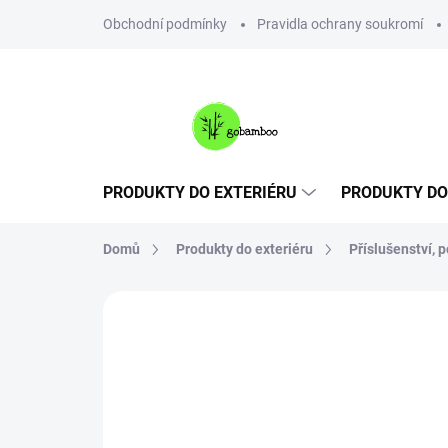
Přejít
Obchodní podmínky
Pravidla ochrany soukromí
na
obsah
PRODUKTY DO EXTERIÉRU
PRODUKTY DO
Domů
Produkty do exteriéru
Příslušenství, 
Neohodnoceno
Podrobnosti hodnoce