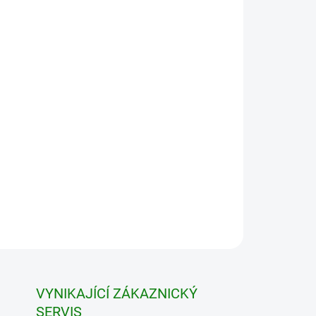
vky nad 7500 Kč
Přidat do košíku
VYNIKAJÍCÍ ZÁKAZNICKÝ
SERVIS