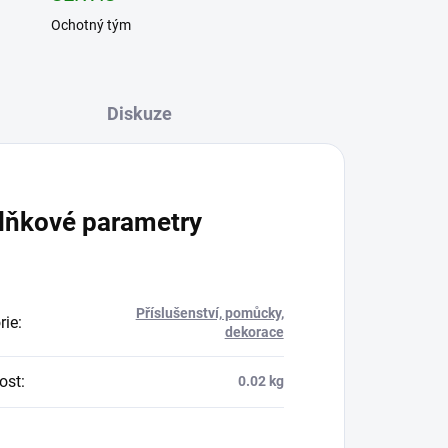
Ochotný tým
Diskuze
lňkové parametry
Příslušenství, pomůcky,
rie
:
dekorace
ost
:
0.02 kg