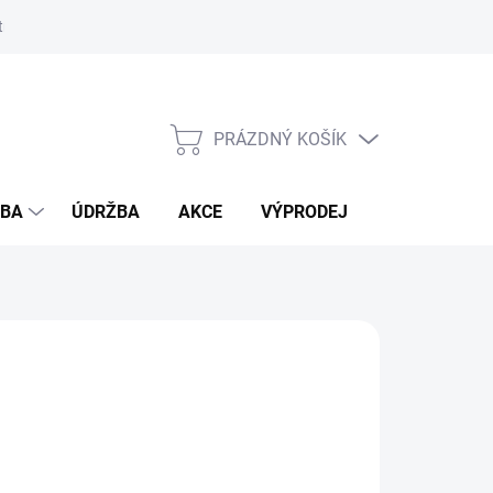
ostmi bambusu
PRÁZDNÝ KOŠÍK
NÁKUPNÍ
KOŠÍK
ŽBA
ÚDRŽBA
AKCE
VÝPRODEJ
BLOG
IN
026