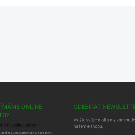
JÍMÁME ONLINE
ODEBÍRAT NEWSLETT
TBY
Vložte svůj e-mail a my vám bud
našem e-shopu.
bezpečná platba platební kartou nebo online