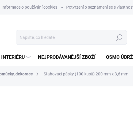
Informace o používání cookies
Potvrzení o seznámení se s vlastn
Hledat
 INTERIÉRU
NEJPRODÁVANĚJŠÍ ZBOŽÍ
OSMO ÚDR
pomůcky, dekorace
Stahovací pásky (100 kusů) 200 mm x 3,6 mm
ní
MŮŽEME DORUČIT DO:
12.8.2
79 Kč
65,29 Kč bez DPH
Měrná
SKLADEM
cena: