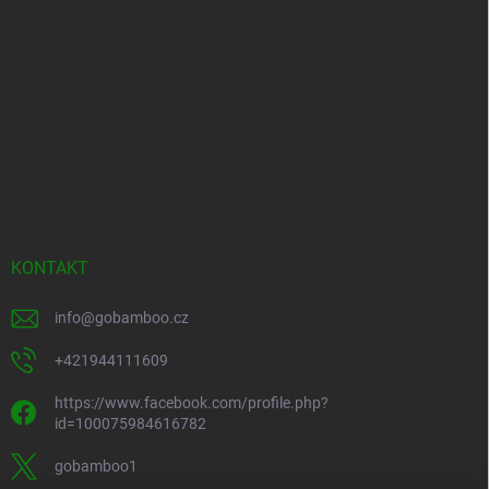
KONTAKT
info
@
gobamboo.cz
+421944111609
https://www.facebook.com/profile.php?
id=100075984616782
gobamboo1