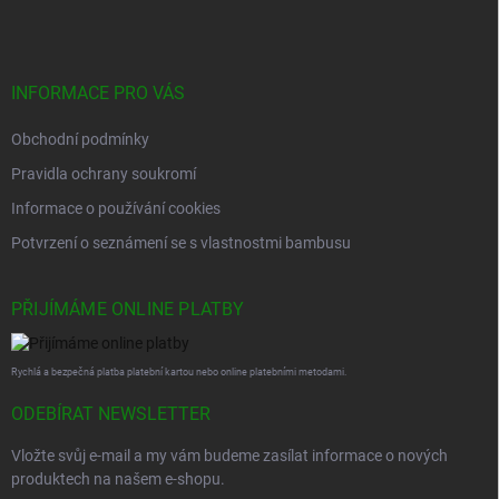
p
í
p
a
r
t
v
í
INFORMACE PRO VÁS
k
y
Obchodní podmínky
v
ý
Pravidla ochrany soukromí
p
i
Informace o používání cookies
s
Potvrzení o seznámení se s vlastnostmi bambusu
u
PŘIJÍMÁME ONLINE PLATBY
Rychlá a bezpečná platba platební kartou nebo online platebními metodami.
ODEBÍRAT NEWSLETTER
Vložte svůj e-mail a my vám budeme zasílat informace o nových
produktech na našem e-shopu.