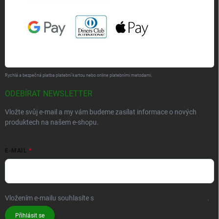
Rychlá a bezpečná platba platební kartou nebo online platebními metodami.
ODEBÍRAT NEWSLETTER
Vložte svůj e-mail a my vám budeme zasílat informace o nových
produktech na našem e-shopu.
E-MAIL
Vložením e-mailu souhlasíte s
podmínkami ochrany osobních údajů
.
Přihlásit se