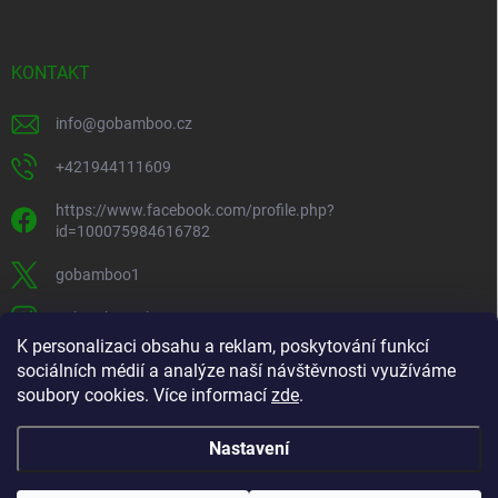
KONTAKT
info
@
gobamboo.cz
+421944111609
https://www.facebook.com/profile.php?
id=100075984616782
gobamboo1
gobamboo_sk
K personalizaci obsahu a reklam, poskytování funkcí
+421944111609
sociálních médií a analýze naší návštěvnosti využíváme
soubory cookies. Více informací
zde
.
https://www.youtube.com/@gobamb00
Nastavení