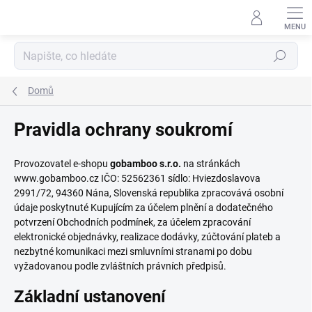
Přejít
na
obsah
Hledat
Domů
Pravidla ochrany soukromí
Provozovatel e-shopu
gobamboo s.r.o.
na stránkách
www.gobamboo.cz IČO: 52562361 sídlo: Hviezdoslavova
2991/72, 94360 Nána, Slovenská republika zpracovává osobní
údaje poskytnuté Kupujícím za účelem plnění a dodatečného
potvrzení Obchodních podmínek, za účelem zpracování
elektronické objednávky, realizace dodávky, zúčtování plateb a
nezbytné komunikaci mezi smluvními stranami po dobu
vyžadovanou podle zvláštních právních předpisů.
Základní ustanovení