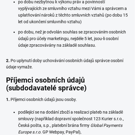
po dobu nezbytnou k výkonu práv a povinností
vyplývajících ze smluvního vztahu mezi Vámi a správcem a
uplatňování nároků z těchto smluvních vztahů (po dobu 15
let od ukončení smluvního vztahu)
po dobu, než je odvolán souhlas se zpracováním osobních
údajů pro účely marketingu, nejdéle 5 let, jsou-li osobní
údaje zpracovávány na základě souhlasu.
2.
Po uplynutí doby uchovávání osobních údajů správce osobní
údaje vymaže.
Příjemci osobních údajů
(subdodavatelé správce)
1.
Příjemci osobních údajů jsou osoby.
podílející se na dodání zboží a realizaci plateb na základě
smlouvy (například dopravní společnost 123 Kurier s.r.o.,
Česká pošta, s.p., platební brána firmy
Global Payments
Europe s.r.o.
GP Webpay, PayPal),