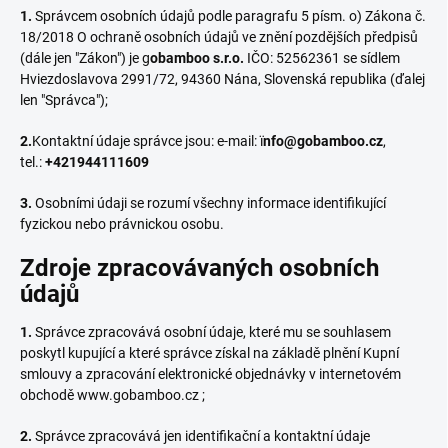
1.
Správcem osobních údajů podle paragrafu 5 písm. o) Zákona č.
18/2018 O ochraně osobních údajů ve znění pozdějších předpisů
(dále jen "Zákon") je g
obamboo s.r.o.
IČO: 52562361 se sídlem
Hviezdoslavova 2991/72, 94360 Nána, Slovenská republika (ďalej
len "Správca");
2.
Kontaktní údaje správce jsou: e-mail: ï
nfo@gobamboo.cz
,
tel.:
+421944111609
3.
Osobními údaji se rozumí všechny informace identifikující
fyzickou nebo právnickou osobu.
Zdroje zpracovávaných osobních
údajů
1.
Správce zpracovává osobní údaje, které mu se souhlasem
poskytl kupující a které správce získal na základě plnění Kupní
smlouvy a zpracování elektronické objednávky v internetovém
obchodě www.gobamboo.cz ;
2.
Správce zpracovává jen identifikační a kontaktní údaje