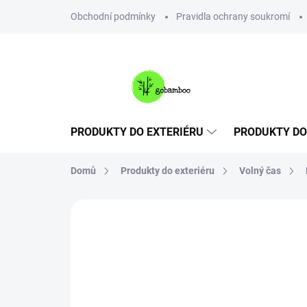
Přejít
Obchodní podmínky
Pravidla ochrany soukromí
na
obsah
PRODUKTY DO EXTERIÉRU
PRODUKTY DO
Domů
Produkty do exteriéru
Volný čas
Neohodnoceno
Podrobnosti hodnoce
NOVINKA