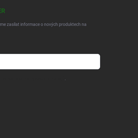
ER
eme zasílat informace o nových produktech na
dmínkami ochrany osobních údajů
.