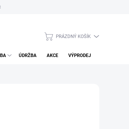
ostmi bambusu
PRÁZDNÝ KOŠÍK
NÁKUPNÍ
KOŠÍK
ŽBA
ÚDRŽBA
AKCE
VÝPRODEJ
BLOG
IN
026