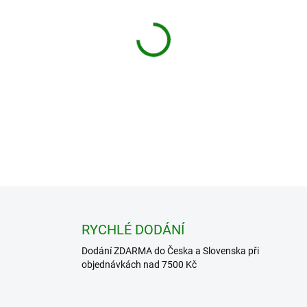
cena:
Doprava ZDARMA pro objed
DETAILNÍ INFORMACE
−
+
ZEPTAT SE
HLÍDAT
RYCHLÉ DODÁNÍ
Dodání ZDARMA do Česka a Slovenska při
objednávkách nad 7500 Kč