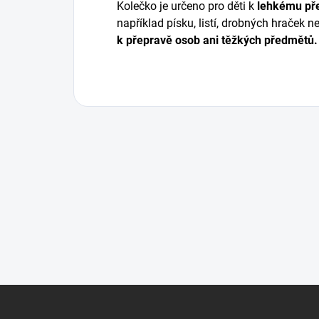
Kolečko je určeno pro děti k
lehkému př
například písku, listí, drobných hraček 
k přepravě osob ani těžkých předmětů.
Z
á