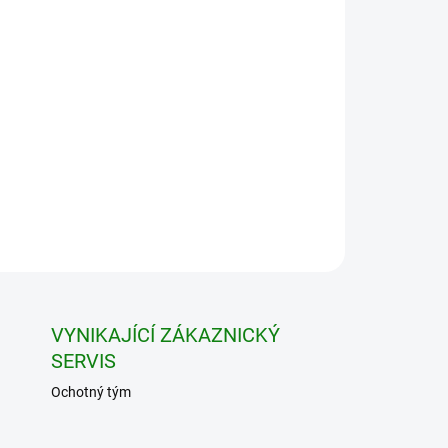
návky nad 7500 Kč
Přidat do košíku
VYNIKAJÍCÍ ZÁKAZNICKÝ
SERVIS
Ochotný tým