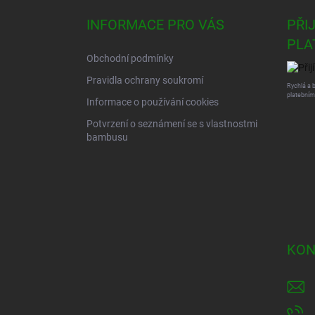
p
a
INFORMACE PRO VÁS
PŘI
t
PLA
í
Obchodní podmínky
Pravidla ochrany soukromí
Rychlá a 
platebním
Informace o používání cookies
Potvrzení o seznámení se s vlastnostmi
bambusu
KON