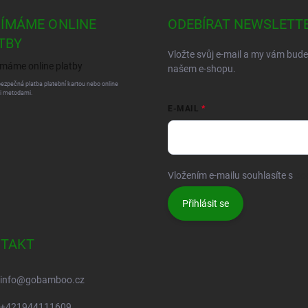
JÍMÁME ONLINE
ODEBÍRAT NEWSLETT
TBY
Vložte svůj e-mail a my vám bud
našem e-shopu.
bezpečná platba platební kartou nebo online
i metodami.
E-MAIL
Vložením e-mailu souhlasíte s
po
Přihlásit se
TAKT
info
@
gobamboo.cz
+421944111609