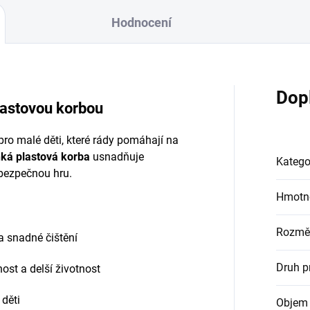
Hodnocení
Dop
lastovou korbou
ro malé děti, které rády pomáhají na
ká plastová korba
usnadňuje
Katego
 bezpečnou hru.
Hmotn
Rozmě
 snadné čištění
Druh p
ost a delší životnost
děti
Objem 