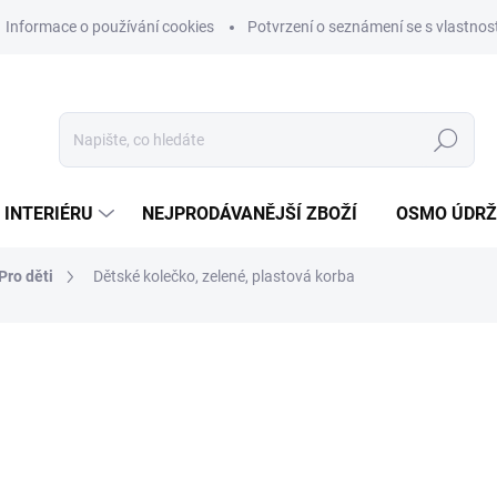
Informace o používání cookies
Potvrzení o seznámení se s vlastn
Hledat
 INTERIÉRU
NEJPRODÁVANĚJŠÍ ZBOŽÍ
OSMO ÚDR
Pro děti
Dětské kolečko, zelené, plastová korba
ní
MŮŽEME DORUČIT DO:
12.8.2
439 Kč
362,81 Kč bez DPH
Měrná
SKLADEM