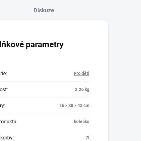
Diskuze
lňkové parametry
rie
:
Pro děti
ost
:
2.26 kg
ry
:
76 × 38 × 43 cm
roduktu
:
kolečko
korby
:
7l