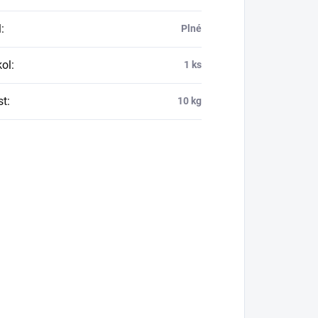
l
:
Plné
kol
:
1 ks
st
:
10 kg