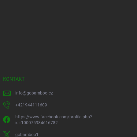
KONTAKT
info
@
gobamboo.cz
+421944111609
https://www.facebook.com/profile.php?
id=100075984616782
gobamboo1