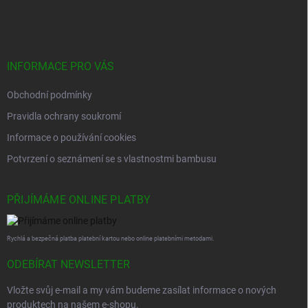
á
p
a
t
í
INFORMACE PRO VÁS
Obchodní podmínky
Pravidla ochrany soukromí
Informace o používání cookies
Potvrzení o seznámení se s vlastnostmi bambusu
PŘIJÍMÁME ONLINE PLATBY
Rychlá a bezpečná platba platební kartou nebo online platebními metodami.
ODEBÍRAT NEWSLETTER
Vložte svůj e-mail a my vám budeme zasílat informace o nových
produktech na našem e-shopu.