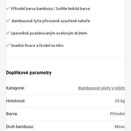
✅ Přírodní barva bambusu / Světle hnědá barva
✅ Bambusové tyče přirozeně uzavřené nahoře
✅ Upevněné pozinkovaným ocelovým drátem
✅ Snadná fixace a řezání na míru
Doplňkové parametry
Kategorie
:
Bambusové ploty v rolích
Hmotnost
:
20 kg
Barva
:
Přírodní
Druh bambusu
:
Moso