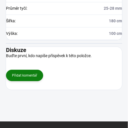
Průměr tyčí
:
25-28 mm
Šířka
:
180 cm
Výška
:
100 cm
Diskuze
Buďte první, kdo napíše příspěvek k této položce.
Přidat komentář
Z