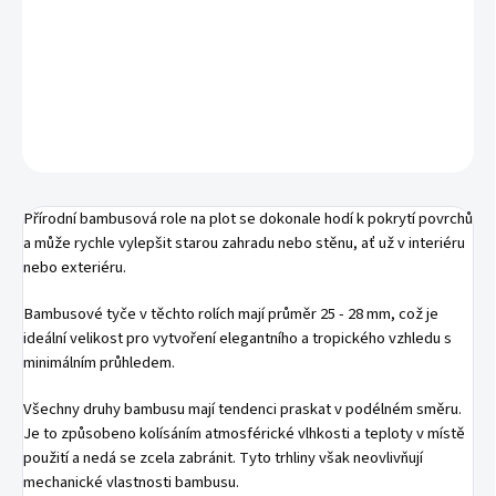
Ušetříte
0 Kč
−
+
Přidat do košíku
ZEPTAT SE
HLÍDAT
Přírodní bambusová role na plot se dokonale hodí k pokrytí povrchů
a může rychle vylepšit starou zahradu nebo stěnu, ať už v interiéru
nebo exteriéru.
Bambusové tyče v těchto rolích mají průměr 25 - 28 mm, což je
ideální velikost pro vytvoření elegantního a tropického vzhledu s
minimálním průhledem.
Všechny druhy bambusu mají tendenci praskat v podélném směru.
Je to způsobeno kolísáním atmosférické vlhkosti a teploty v místě
použití a nedá se zcela zabránit. Tyto trhliny však neovlivňují
mechanické vlastnosti bambusu.