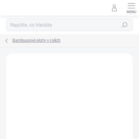
Přejít
na
obsah
Hledat
Bambusové ploty v rolích
Podrobnosti hodnocení
Neohodnoceno