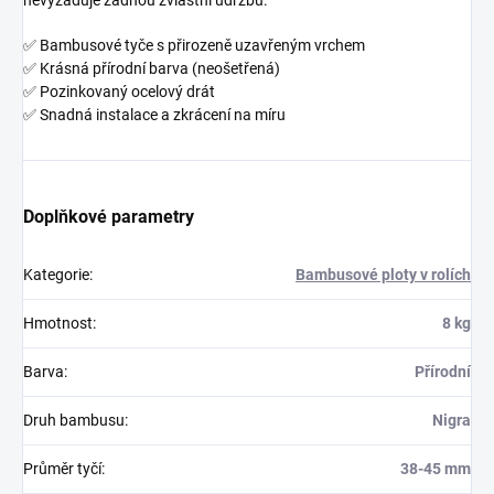
nevyžaduje žádnou zvláštní údržbu.
✅ Bambusové tyče s přirozeně uzavřeným vrchem
✅ Krásná přírodní barva (neošetřená)
✅ Pozinkovaný ocelový drát
✅ Snadná instalace a zkrácení na míru
Doplňkové parametry
Kategorie
:
Bambusové ploty v rolích
Hmotnost
:
8 kg
Barva
:
Přírodní
Druh bambusu
:
Nigra
Průměr tyčí
:
38-45 mm