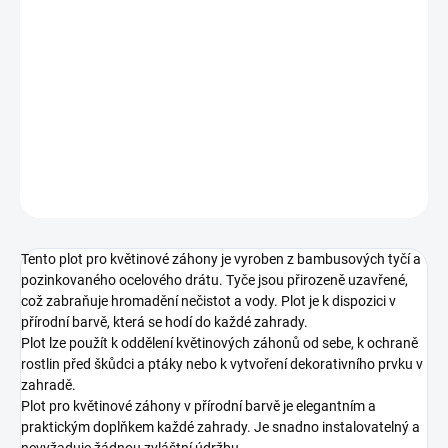
DETAILNÍ INFORMACE
Odstín:
Přírodní
Tmavě hnědá
ZEPTAT SE
HLÍDAT
Tento plot pro květinové záhony je vyroben z bambusových tyčí a
pozinkovaného ocelového drátu. Tyče jsou přirozeně uzavřené,
což zabraňuje hromadění nečistot a vody. Plot je k dispozici v
přírodní barvě, která se hodí do každé zahrady.
Plot lze použít k oddělení květinových záhonů od sebe, k ochraně
rostlin před škůdci a ptáky nebo k vytvoření dekorativního prvku v
zahradě.
Plot pro květinové záhony v přírodní barvě je elegantním a
praktickým doplňkem každé zahrady. Je snadno instalovatelný a