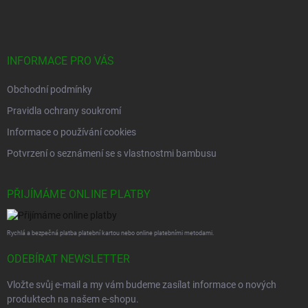
á
p
a
t
í
INFORMACE PRO VÁS
Obchodní podmínky
Pravidla ochrany soukromí
Informace o používání cookies
Potvrzení o seznámení se s vlastnostmi bambusu
PŘIJÍMÁME ONLINE PLATBY
Rychlá a bezpečná platba platební kartou nebo online platebními metodami.
ODEBÍRAT NEWSLETTER
Vložte svůj e-mail a my vám budeme zasílat informace o nových
produktech na našem e-shopu.