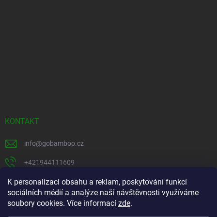
KONTAKT
info
@
gobamboo.cz
+421944111609
K personalizaci obsahu a reklam, poskytování funkcí
https://www.facebook.com/profile.php?
id=100075984616782
sociálních médií a analýze naší návštěvnosti využíváme
soubory cookies. Více informací
zde
.
gobamboo1