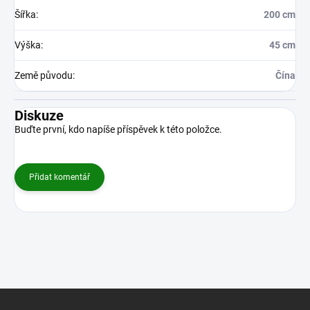
Šířka
:
200 cm
Výška
:
45 cm
Země původu
:
Čína
Diskuze
Buďte první, kdo napíše příspěvek k této položce.
Přidat komentář
Z