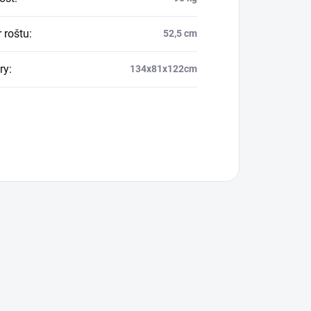
 roštu
:
52,5 cm
ry
:
134x81x122cm