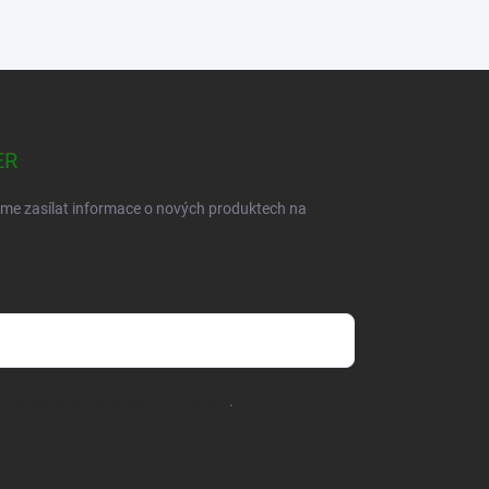
ER
eme zasílat informace o nových produktech na
dmínkami ochrany osobních údajů
.