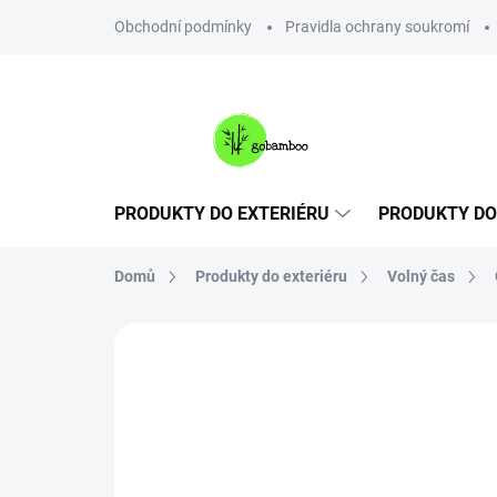
Přejít
Obchodní podmínky
Pravidla ochrany soukromí
na
obsah
PRODUKTY DO EXTERIÉRU
PRODUKTY DO
Domů
Produkty do exteriéru
Volný čas
Neohodnoceno
Podrobnosti hodnoce
NOVINKA