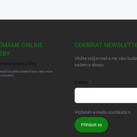
JÍMÁME ONLINE
ODEBÍRAT NEWSLETT
TBY
Vložte svůj e-mail a my vám bud
našem e-shopu.
bezpečná platba platební kartou nebo online
i metodami.
E-MAIL
Vložením e-mailu souhlasíte s
po
Přihlásit se