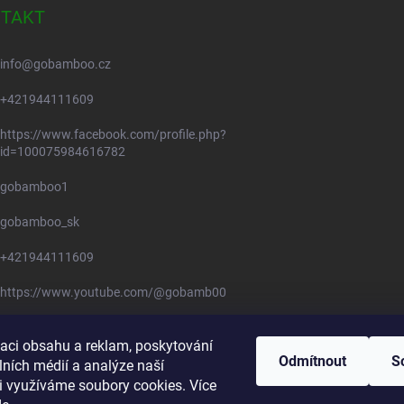
TAKT
info
@
gobamboo.cz
+421944111609
https://www.facebook.com/profile.php?
id=100075984616782
gobamboo1
gobamboo_sk
+421944111609
https://www.youtube.com/@gobamb00
zaci obsahu a reklam, poskytování
Odmítnout
S
lních médií a analýze naší
i využíváme soubory cookies. Více