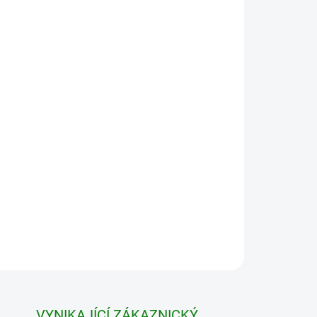
vky nad 7500 Kč
Přidat do košíku
VYNIKAJÍCÍ ZÁKAZNICKÝ