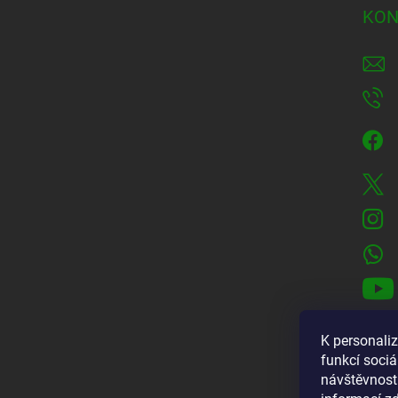
KON
K personali
funkcí sociá
návštěvnost