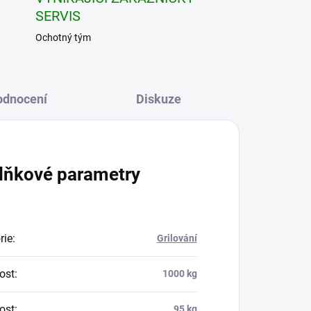
SERVIS
Ochotný tým
odnocení
Diskuze
lňkové parametry
rie
:
Grilování
ost
:
1000 kg
ost
:
95 kg