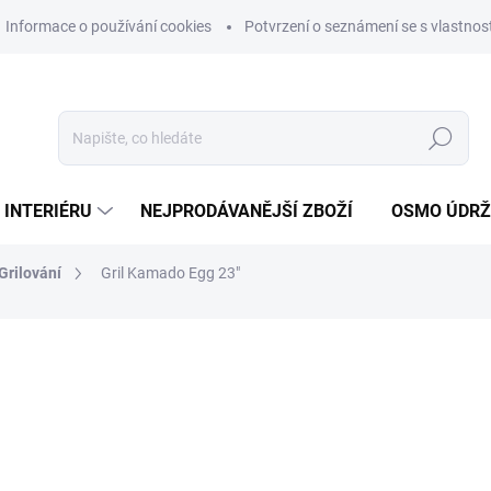
Informace o používání cookies
Potvrzení o seznámení se s vlastn
Hledat
 INTERIÉRU
NEJPRODÁVANĚJŠÍ ZBOŽÍ
OSMO ÚDR
Grilování
Gril Kamado Egg 23"
ní
MŮŽEME DORUČIT DO:
12.8.2
20 999 Kč
17 354,55 Kč bez DPH
Měrná
SKLADEM