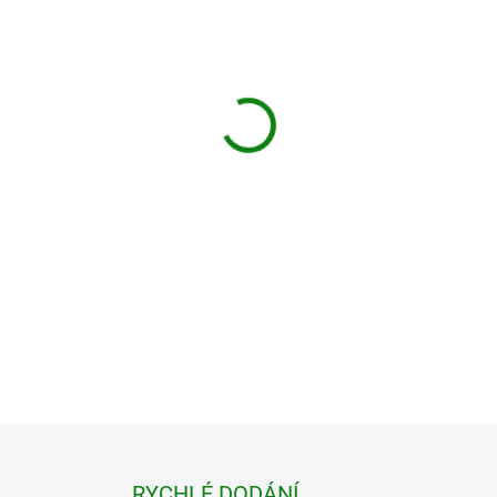
cena:
Doprava ZDARMA pro objedná
DETAILNÍ INFORMACE
−
+
ZEPTAT SE
HLÍDAT
RYCHLÉ DODÁNÍ