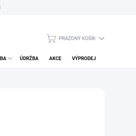
ostmi bambusu
PRÁZDNÝ KOŠÍK
NÁKUPNÍ
KOŠÍK
ŽBA
ÚDRŽBA
AKCE
VÝPRODEJ
BLOG
IN
026