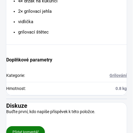
4× držák na kukuřici
2× grilovací jehla
vidlička
grilovací štětec
Doplňkové parametry
Kategorie
:
Grilování
Hmotnost
:
0.8 kg
Diskuze
Buďte první, kdo napíše příspěvek k této položce.
Přidat komentář