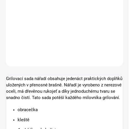
SKLADEM
cena:
Doprava ZDARMA pro objednávky nad 7500 Kč
DETAILNÍ INFORMACE
−
+
Přidat do košíku
ZEPTAT SE
HLÍDAT
Grilovací sada nářadí obsahuje jedenáct praktických doplňků
uložených v přenosné brašně. Nářadí je vyrobeno z nerezové
oceli, má dřevěnou rukojeť a díky jednoduchému tvaru se
snadno čistí. Tato sada potěší každého milovníka grilování.
obracečka
kleště