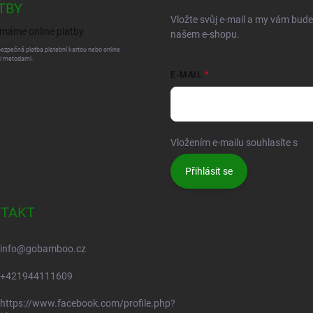
TBY
Vložte svůj e-mail a my vám bud
našem e-shopu.
bezpečná platba platební kartou nebo online
i metodami.
E-MAIL
Vložením e-mailu souhlasíte s
po
Přihlásit se
TAKT
info
@
gobamboo.cz
+421944111609
https://www.facebook.com/profile.php?