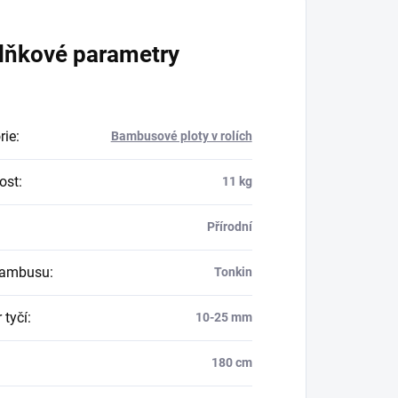
lňkové parametry
rie
:
Bambusové ploty v rolích
ost
:
11 kg
Přírodní
bambusu
:
Tonkin
 tyčí
:
10-25 mm
180 cm