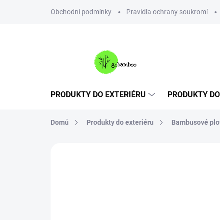
Přejít
Obchodní podmínky
Pravidla ochrany soukromí
na
obsah
PRODUKTY DO EXTERIÉRU
PRODUKTY DO
Domů
Produkty do exteriéru
Bambusové plot
Neohodnoceno
Podrobnosti hodnoce
VÍCE ZA MÉNĚ