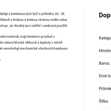
dají z bambusových tyčí o průměru 10 - 25
Dop
třídavě s hrubou a tenkou stranou vedle sebe.
trop. Je vhodný pro vnitřní i venkovní použití.
dní materiál, mají tendenci praskat v
Katego
m atmosférické vlhkosti a teploty v místě
však neovlivňují mechanické vlastnosti bambus
u
.
Hmotn
a
Barva
:
Druh 
Průměr
Šířka
: