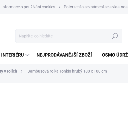
Informace o používání cookies
Potvrzení o seznámení se s vlastn
Hledat
 INTERIÉRU
NEJPRODÁVANĚJŠÍ ZBOŽÍ
OSMO ÚDR
y v rolích
Bambusová rolka Tonkin hrubý 180 x 100 cm
ní
MŮŽEME DORUČIT DO:
11.8.2
1 149 Kč
949,59 Kč bez DPH
Měrná
638,33 Kč / 1 m2