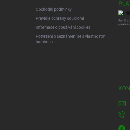
PLA
í
Obchodní podmínky
Pravidla ochrany soukromí
Rychlá a 
platebním
Informace o používání cookies
Potvrzení o seznámení se s vlastnostmi
bambusu
KON