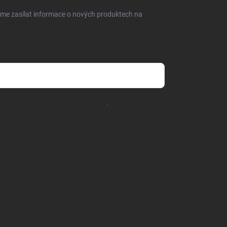
eme zasílat informace o nových produktech na
dmínkami ochrany osobních údajů
.