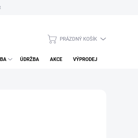
ostmi bambusu
PRÁZDNÝ KOŠÍK
NÁKUPNÍ
KOŠÍK
ŽBA
ÚDRŽBA
AKCE
VÝPRODEJ
BLOG
IN
026