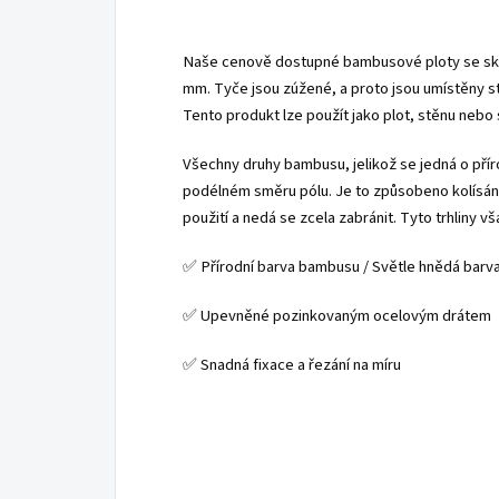
Naše cenově dostupné bambusové ploty se sklá
mm. Tyče jsou zúžené, a proto jsou umístěny s
Tento produkt lze použít jako plot, stěnu nebo s
Všechny druhy bambusu, jelikož se jedná o příro
podélném směru pólu. Je to způsobeno kolísání
použití a nedá se zcela zabránit. Tyto trhliny 
✅
Přírodní barva bambusu / Světle hnědá barv
✅
Upevněné pozinkovaným ocelovým drátem
✅
Snadná fixace a řezání na míru