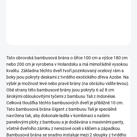
−
+
Přidat do košíku
ZEPTAT SE
HLÍDAT
Tato obrovská bambusová brána o šířce 100 cm a výšce 180 cm
nebo 200 cm je vyrobena v Holandsku a má mimořádně vysokou
kvalitu. Základna těchto dveří tvoří pozinkovaný ocelový rám a
boky jsou pokryty deskami z tvrdého exotického dřeva Azobe. Na
výběr je možnost levé nebo pravé brány (na obrázku vidíte levou).
Obě strany této bambusové brány jsou pokryty 6 až 8 cm
širokými obloukovitými tyčemi z bambusu Tali z Indonésie.
Celková tloušťka těchto bambusových dveří je přibližně 10 cm.
Tato bambusová brána Gigant z bambusu Tali je speciálně
navržena tak, aby dokonale ladila v kombinaci s našimi
panelovými ploty z bambusu a je dodávána s masivními panty,
včetně dveřního zámku z nerezové oceli s klíčem a západkou.
Bambusová brána se snadno instaluje mezi 2 sloupky z tvrdého