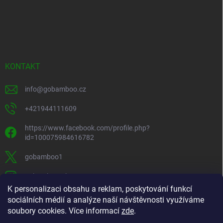
KONTAKT
info
@
gobamboo.cz
+421944111609
https://www.facebook.com/profile.php?
id=100075984616782
gobamboo1
gobamboo_sk
K personalizaci obsahu a reklam, poskytování funkcí
+421944111609
sociálních médií a analýze naší návštěvnosti využíváme
soubory cookies. Více informací
zde
.
https://www.youtube.com/@gobamb00