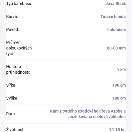
Typ bambusu
:
Java Black
Barva
:
Tmavě hnědá
Původ
:
Indonésie
Průměr
obloukovitých
60-80 mm
tyčí
:
Hustota
95 %
průhlednosti
:
Šířka
:
100 cm
Výška
:
180 cm
Rám z tvrdého exotického dřeva Azobe a
Rám
:
pozinkovaná ocelová základna
Životnost
:
10-15 let