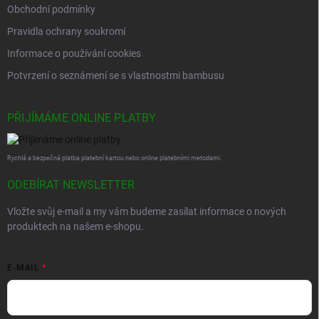
Obchodní podmínky
Pravidla ochrany soukromí
Informace o používání cookies
Potvrzení o seznámení se s vlastnostmi bambusu
PŘIJÍMÁME ONLINE PLATBY
Rychlá a bezpečná platba platební kartou nebo online platebními metodami.
ODEBÍRAT NEWSLETTER
Vložte svůj e-mail a my vám budeme zasílat informace o nových
produktech na našem e-shopu.
E-MAIL