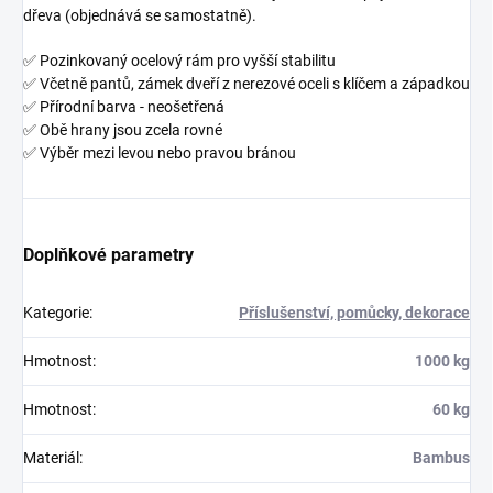
dřeva (objednává se samostatně).
✅ Pozinkovaný ocelový rám pro vyšší stabilitu
✅ Včetně pantů, zámek dveří z nerezové oceli s klíčem a západkou
✅ Přírodní barva - neošetřená
✅ Obě hrany jsou zcela rovné
✅ Výběr mezi levou nebo pravou bránou
Doplňkové parametry
Kategorie
:
Příslušenství, pomůcky, dekorace
Hmotnost
:
1000 kg
Hmotnost
:
60 kg
Materiál
:
Bambus