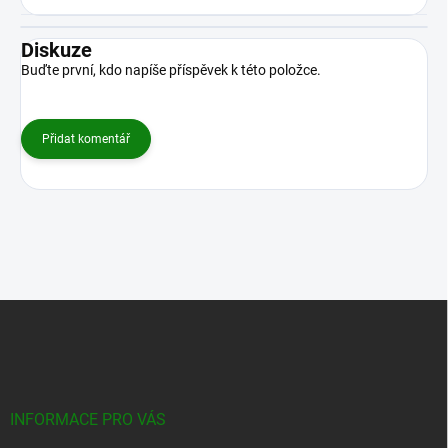
Diskuze
Buďte první, kdo napíše příspěvek k této položce.
Přidat komentář
Z
á
p
a
t
í
INFORMACE PRO VÁS