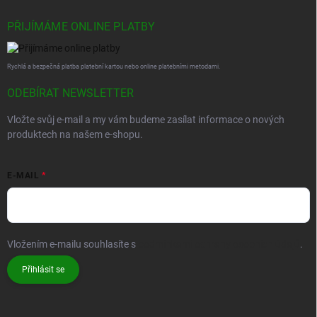
PŘIJÍMÁME ONLINE PLATBY
Rychlá a bezpečná platba platební kartou nebo online platebními metodami.
ODEBÍRAT NEWSLETTER
Vložte svůj e-mail a my vám budeme zasílat informace o nových
produktech na našem e-shopu.
E-MAIL
Vložením e-mailu souhlasíte s
podmínkami ochrany osobních údajů
.
Přihlásit se