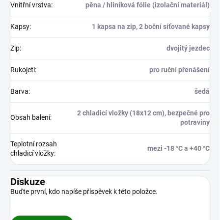
Vnitřní vrstva
:
pěna / hliníková fólie (izolační materiál)
Kapsy
:
1 kapsa na zip, 2 boční síťované kapsy
Zip
:
dvojitý jezdec
Rukojeti
:
pro ruční přenášení
Barva
:
šedá
2 chladicí vložky (18x12 cm), bezpečné pro
Obsah balení
:
potraviny
Teplotní rozsah
mezi -18 °C a +40 °C
chladicí vložky
:
Diskuze
Buďte první, kdo napíše příspěvek k této položce.