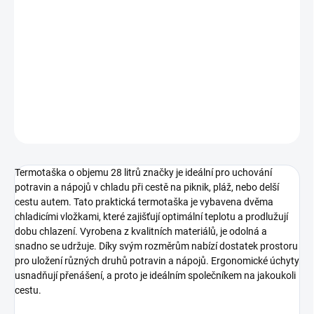
Doprava ZDARMA pro objednávky nad 7500 Kč
DETAILNÍ INFORMACE
−
+
Přidat do košíku
ZEPTAT SE
HLÍDAT
Termotaška o objemu 28 litrů značky je ideální pro uchování
potravin a nápojů v chladu při cestě na piknik, pláž, nebo delší
cestu autem. Tato praktická termotaška je vybavena dvěma
chladicími vložkami, které zajišťují optimální teplotu a prodlužují
dobu chlazení. Vyrobena z kvalitních materiálů, je odolná a
snadno se udržuje. Díky svým rozměrům nabízí dostatek prostoru
pro uložení různých druhů potravin a nápojů. Ergonomické úchyty
usnadňují přenášení, a proto je ideálním společníkem na jakoukoli
cestu.