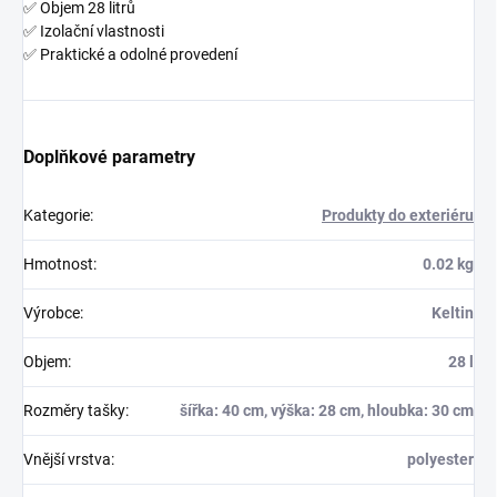
✅ Objem 28 litrů
✅ Izolační vlastnosti
✅ Praktické a odolné provedení
Doplňkové parametry
Kategorie
:
Produkty do exteriéru
Hmotnost
:
0.02 kg
Výrobce
:
Keltin
Objem
:
28 l
Rozměry tašky
:
šířka: 40 cm, výška: 28 cm, hloubka: 30 cm
Vnější vrstva
:
polyester