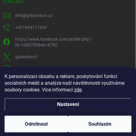
KONTAKT
info
@
gobamboo.cz
+421944111609
https://www.facebook.com/profile.php?
id=100075984616782
gobamboo1
gobamboo_sk
K personalizaci obsahu a reklam, poskytování funkcí
+421944111609
sociálních médií a analýze naší návštěvnosti využíváme
soubory cookies. Více informací
zde
.
https://www.youtube.com/@gobamb00
Nastavení
Odmítnout
Souhlasím
Copyright 2019 - 2026
gobamboo.cz
. Všechna práva vyhrazena.
Upravit
nastavení cookies