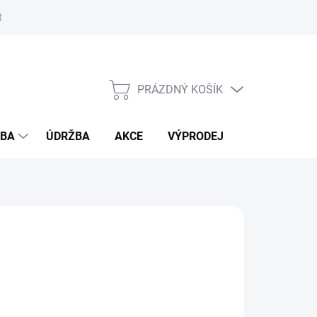
ostmi bambusu
PRÁZDNÝ KOŠÍK
NÁKUPNÍ
KOŠÍK
ŽBA
ÚDRŽBA
AKCE
VÝPRODEJ
BLOG
IN
026