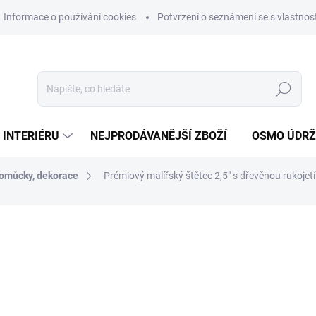
Informace o používání cookies
Potvrzení o seznámení se s vlastn
Hledat
 INTERIÉRU
NEJPRODÁVANĚJŠÍ ZBOŽÍ
OSMO ÚDR
pomůcky, dekorace
Prémiový malířský štětec 2,5" s dřevěnou rukojetí
ní
MŮŽEME DORUČIT DO:
11.8.2
114 Kč
94,21 Kč bez DPH
Měrná
SKLADEM