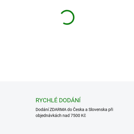
cena:
Doprava ZDARMA pro objedná
DETAILNÍ INFORMACE
−
+
ZEPTAT SE
HLÍDAT
RYCHLÉ DODÁNÍ
Dodání ZDARMA do Česka a Slovenska při
objednávkách nad 7500 Kč