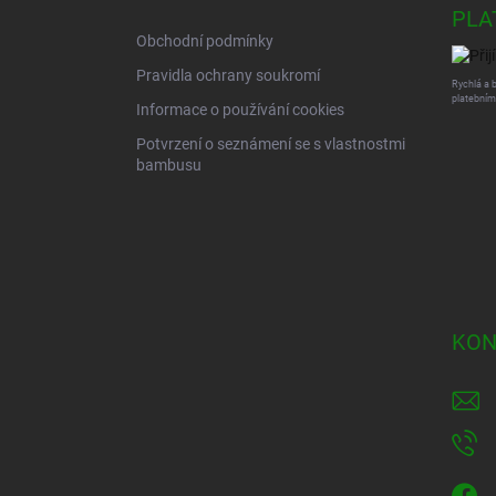
t
PLA
í
Obchodní podmínky
Pravidla ochrany soukromí
Rychlá a 
platebním
Informace o používání cookies
Potvrzení o seznámení se s vlastnostmi
bambusu
KON