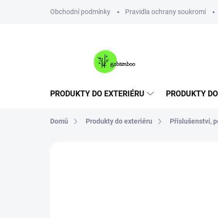
Přejít
Obchodní podmínky
Pravidla ochrany soukromí
na
obsah
PRODUKTY DO EXTERIÉRU
PRODUKTY DO
Domů
Produkty do exteriéru
Příslušenství, 
Neohodnoceno
Podrobnosti hodnoce
NOVINKA