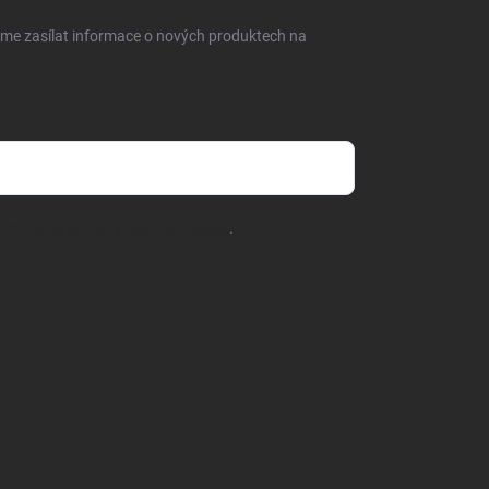
eme zasílat informace o nových produktech na
dmínkami ochrany osobních údajů
.