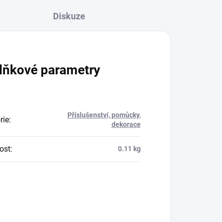
Diskuze
lňkové parametry
Příslušenství, pomůcky,
rie
:
dekorace
ost
:
0.11 kg