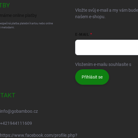
TBY
Vložte svůj e-mail a my vám bud
našem e-shopu.
bezpečná platba platební kartou nebo online
i metodami.
E-MAIL
Vložením e-mailu souhlasíte s
po
Přihlásit se
TAKT
info
@
gobamboo.cz
+421944111609
https://www.facebook.com/profile.php?