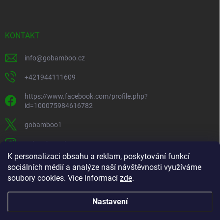
KONTAKT
info
@
gobamboo.cz
+421944111609
https://www.facebook.com/profile.php?
id=100075984616782
gobamboo1
gobamboo_sk
K personalizaci obsahu a reklam, poskytování funkcí
+421944111609
sociálních médií a analýze naší návštěvnosti využíváme
soubory cookies. Více informací
zde
.
https://www.youtube.com/@gobamb00
Nastavení