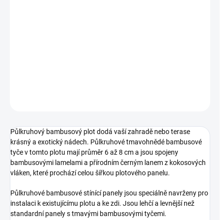
30 a více ks = sleva 12 %
1 583,12 Kč
/ ks
Ušetříte
0 Kč
−
+
Přidat do košíku
ZEPTAT SE
HLÍDAT
Půlkruhový bambusový plot dodá vaší zahradě nebo terase
krásný a exotický nádech. Půlkruhové tmavohnědé bambusové
tyče v tomto plotu mají průměr 6 až 8 cm a jsou spojeny
bambusovými lamelami a přírodním černým lanem z kokosových
vláken, které prochází celou šířkou plotového panelu.
Půlkruhové bambusové stínící panely jsou speciálně navrženy pro
instalaci k existujícímu plotu a ke zdi. Jsou lehčí a levnější než
standardní panely s tmavými bambusovými tyčemi.