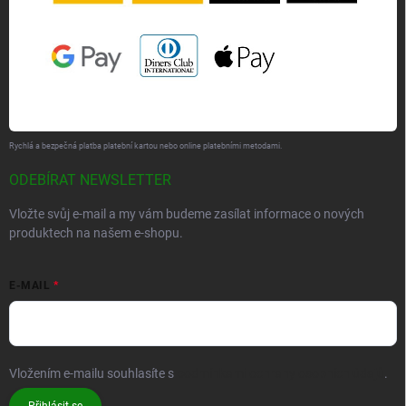
Rychlá a bezpečná platba platební kartou nebo online platebními metodami.
ODEBÍRAT NEWSLETTER
Vložte svůj e-mail a my vám budeme zasílat informace o nových
produktech na našem e-shopu.
E-MAIL
Vložením e-mailu souhlasíte s
podmínkami ochrany osobních údajů
.
Přihlásit se