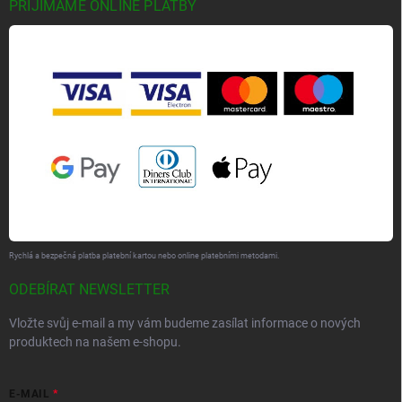
PŘIJÍMÁME ONLINE PLATBY
Rychlá a bezpečná platba platební kartou nebo online platebními metodami.
ODEBÍRAT NEWSLETTER
Vložte svůj e-mail a my vám budeme zasílat informace o nových
produktech na našem e-shopu.
E-MAIL