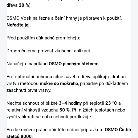
dřeva
20 %
).
OSMO Vosk na řezné a čelní hrany je připraven k použití.
Neřeďte jej.
Před použitím důkladně promíchejte.
Doporučujeme provést zkušební aplikaci.
Nanášejte například
OSMO plochým štětcem
.
Pro optimální ochranu silně savého dřeva aplikujte druhou
vrstvu metodou
mokré do mokrého
, případně po důkladném
zaschnutí první vrstvy.
Nechte schnout přibližně
3–4 hodiny
při teplotě
23 °C
a
relativní vlhkosti vzduchu
50 %
. Při nižších teplotách nebo
vyšší vlhkosti se doba schnutí prodlužuje.
Po dokončení práce očistěte nářadí přípravkem
OSMO Čistič
štětců 8000
.