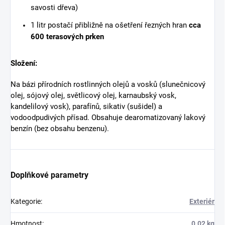
savosti dřeva)
1 litr postačí přibližně na ošetření řezných hran
cca
600 terasových prken
Složení:
Na bázi přírodních rostlinných olejů a vosků (slunečnicový
olej, sójový olej, světlicový olej, karnaubský vosk,
kandelilový vosk), parafínů, sikativ (sušidel) a
vodoodpudivých přísad. Obsahuje dearomatizovaný lakový
benzín (bez obsahu benzenu).
Doplňkové parametry
Kategorie
:
Exteriér
Hmotnost
:
0.02 kg