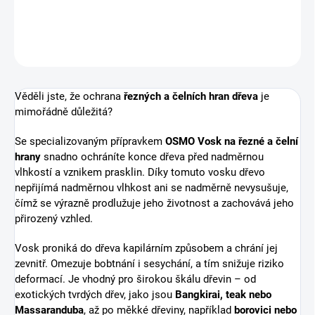
ZEPTAT SE
HLÍDAT
Věděli jste, že ochrana
řezných a čelních hran dřeva
je
mimořádně důležitá?
Se specializovaným přípravkem
OSMO Vosk na řezné a čelní
hrany
snadno ochráníte konce dřeva před nadměrnou
vlhkostí a vznikem prasklin. Díky tomuto vosku dřevo
nepřijímá nadměrnou vlhkost ani se nadměrně nevysušuje,
čímž se výrazně prodlužuje jeho životnost a zachovává jeho
přirozený vzhled.
Vosk proniká do dřeva kapilárním způsobem a chrání jej
zevnitř. Omezuje bobtnání i sesychání, a tím snižuje riziko
deformací. Je vhodný pro širokou škálu dřevin – od
exotických tvrdých dřev, jako jsou
Bangkirai, teak nebo
Massaranduba
, až po měkké dřeviny, například
borovici nebo