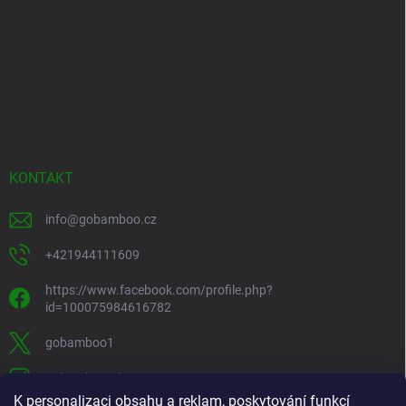
KONTAKT
info
@
gobamboo.cz
+421944111609
https://www.facebook.com/profile.php?
id=100075984616782
gobamboo1
gobamboo_sk
K personalizaci obsahu a reklam, poskytování funkcí