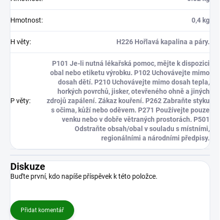
Hmotnost
:
0,4 kg
H věty
:
H226 Hořlavá kapalina a páry.
P101 Je-li nutná lékařská pomoc, mějte k dispozici
obal nebo etiketu výrobku. P102 Uchovávejte mimo
dosah dětí. P210 Uchovávejte mimo dosah tepla,
horkých povrchů, jisker, otevřeného ohně a jiných
P věty
:
zdrojů zapálení. Zákaz kouření. P262 Zabraňte styku
s očima, kůží nebo oděvem. P271 Používejte pouze
venku nebo v dobře větraných prostorách. P501
Odstraňte obsah/obal v souladu s místními,
regionálními a národními předpisy.
Diskuze
Buďte první, kdo napíše příspěvek k této položce.
Přidat komentář