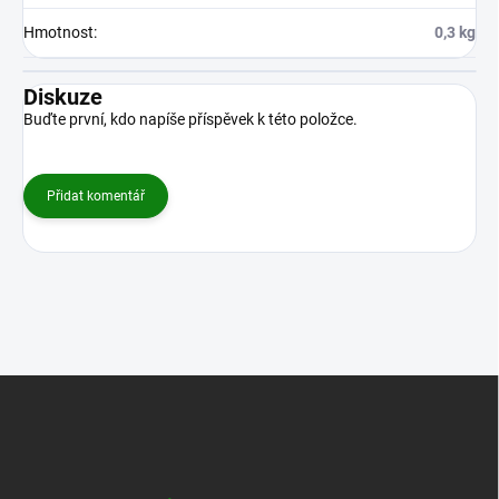
Hmotnost
:
0,3 kg
Diskuze
Buďte první, kdo napíše příspěvek k této položce.
Přidat komentář
Z
á
p
a
t