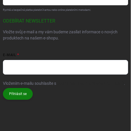
Rychlá a bezpečná platba platební kartou nebo online platebními metodami.
ODEBÍRAT NEWSLETTER
Vložte svůj e-mail a my vám budeme zasílat informace o nových
produktech na našem e-shopu.
E-MAIL
Vložením e-mailu souhlasíte s
podmínkami ochrany osobních údajů
.
Přihlásit se