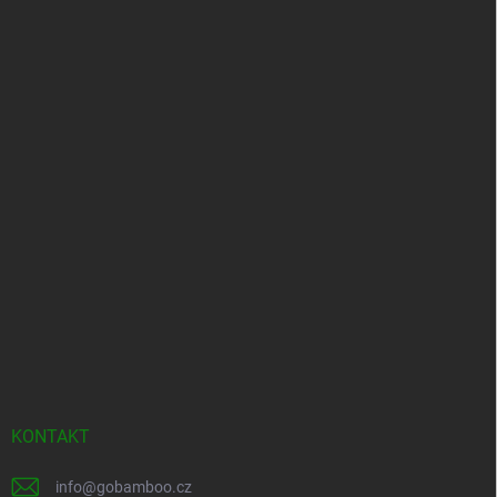
KONTAKT
info
@
gobamboo.cz