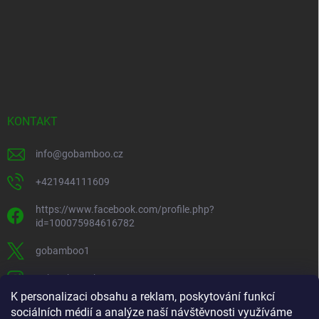
KONTAKT
info
@
gobamboo.cz
+421944111609
https://www.facebook.com/profile.php?
id=100075984616782
gobamboo1
gobamboo_sk
K personalizaci obsahu a reklam, poskytování funkcí
+421944111609
sociálních médií a analýze naší návštěvnosti využíváme