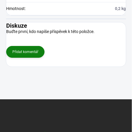
Hmotnost
:
0,2 kg
Diskuze
Buďte první, kdo napíše příspěvek k této položce.
Přidat komentář
Z
á
p
a
t