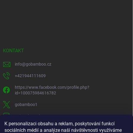
KONTAKT
info
@
gobamboo.cz
+421944111609
https://www.facebook.com/profile.php?
id=100075984616782
gobamboo1
gobamboo_sk
K personalizaci obsahu a reklam, poskytování funkcí
+421944111609
sociálních médií a analýze naší návštěvnosti využíváme