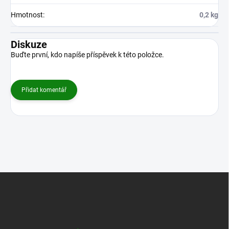
Hmotnost
:
0,2 kg
Diskuze
Buďte první, kdo napíše příspěvek k této položce.
Přidat komentář
Z
á
p
a
t