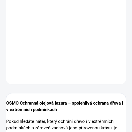
Odstín:
706 Dub
708 Teak
−
+
Přidat do košíku
ZEPTAT SE
HLÍDAT
OSMO Ochranná olejová lazura – spolehlivá ochrana dřeva i
v extrémních podmínkách
Pokud hledáte nátěr, který ochrání dřevo i v extrémních
podmínkách a zároveň zachová jeho přirozenou krásu, je