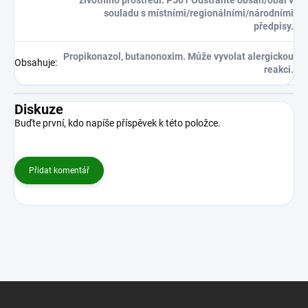
souladu s místními/regionálními/národními
předpisy.
Propikonazol, butanonoxim. Může vyvolat alergickou
Obsahuje
:
reakci.
Diskuze
Buďte první, kdo napíše příspěvek k této položce.
Přidat komentář
Z
á