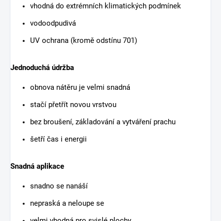
vhodná do extrémních klimatických podmínek
vodoodpudivá
UV ochrana (kromě odstínu 701)
Jednoduchá údržba
obnova nátěru je velmi snadná
stačí přetřít novou vrstvou
bez broušení, základování a vytváření prachu
šetří čas i energii
Snadná aplikace
snadno se nanáší
nepraská a neloupe se
velmi vhodná pro svislé plochy