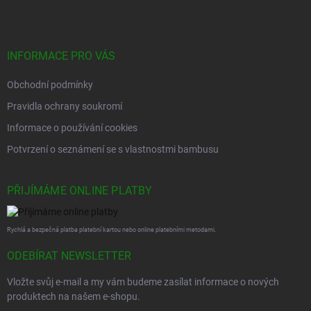
p
a
t
í
INFORMACE PRO VÁS
Obchodní podmínky
Pravidla ochrany soukromí
Informace o používání cookies
Potvrzení o seznámení se s vlastnostmi bambusu
PŘIJÍMÁME ONLINE PLATBY
Rychlá a bezpečná platba platební kartou nebo online platebními metodami.
ODEBÍRAT NEWSLETTER
Vložte svůj e-mail a my vám budeme zasílat informace o nových
produktech na našem e-shopu.