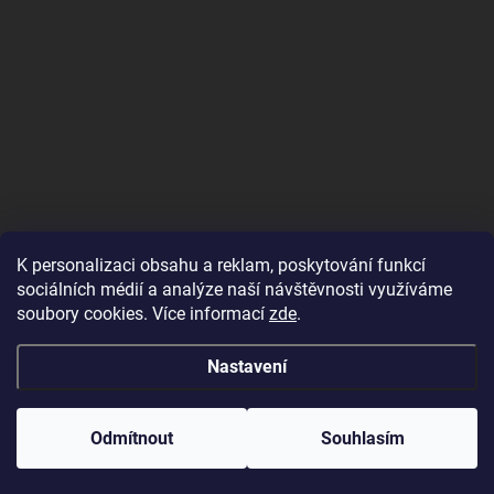
K personalizaci obsahu a reklam, poskytování funkcí
KONTAKT
sociálních médií a analýze naší návštěvnosti využíváme
soubory cookies. Více informací
zde
.
info
@
gobamboo.cz
+421944111609
Nastavení
https://www.facebook.com/profile.php?
id=100075984616782
Odmítnout
Souhlasím
gobamboo1