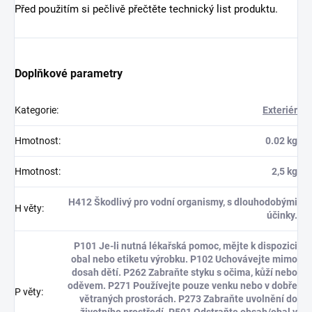
Před použitím si pečlivě přečtěte technický list produktu.
Doplňkové parametry
Kategorie
:
Exteriér
Hmotnost
:
0.02 kg
Hmotnost
:
2,5 kg
H412 Škodlivý pro vodní organismy, s dlouhodobými
H věty
:
účinky.
P101 Je-li nutná lékařská pomoc, mějte k dispozici
obal nebo etiketu výrobku. P102 Uchovávejte mimo
dosah dětí. P262 Zabraňte styku s očima, kůží nebo
oděvem. P271 Používejte pouze venku nebo v dobře
P věty
:
větraných prostorách. P273 Zabraňte uvolnění do
životního prostředí. P501 Odstraňte obsah/obal v