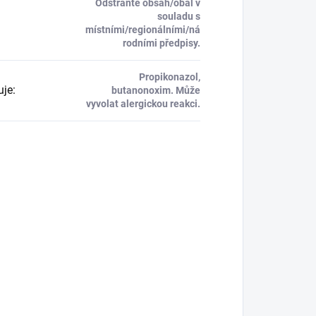
Odstraňte obsah/obal v
souladu s
místními/regionálními/ná
rodními předpisy.
Propikonazol,
uje
:
butanonoxim. Může
vyvolat alergickou reakci.