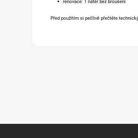
renovace: 1 nátěr bez broušení
Před použitím si pečlivě přečtěte technický
Z
á