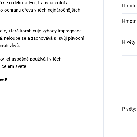
 se o dekorativní, transparentní a
Hmotn
o ochranu dřeva v těch nejnáročnějších
Hmotn
eje, která kombinuje výhody impregnace
ká, neloupe se a zachovává si svůj původní
H věty
:
ích vlivů.
y let úspěšně používá i v těch
 celém světě.
ost!
P věty
: