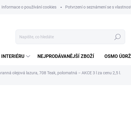
Informace o používání cookies
Potvrzení o seznámení se s vlastn
Hledat
 INTERIÉRU
NEJPRODÁVANĚJŠÍ ZBOŽÍ
OSMO ÚDR
nná olejová lazura, 708 Teak, polomatná – AKCE 3 l za cenu 2,5 l.
ní
2 949 Kč
2 437,19 Kč bez DPH
Měrná
DORUČENÍ DO 2–4 DNŮ.
cena:
Doprava ZDARMA pro objedná