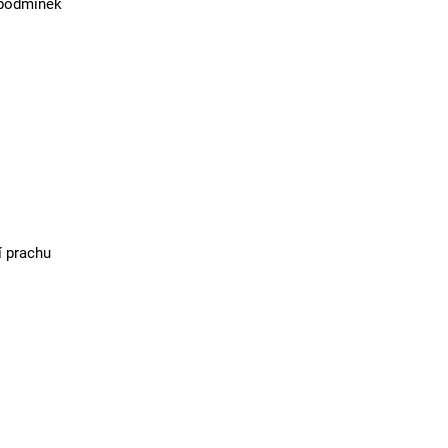
 podmínek
í prachu