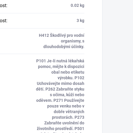
ost
:
0.02 kg
ost
:
3 kg
H412 Škodlivý pro vodní
organismy, s
dlouhodobými účinky.
P101 Je-li nutná lékařská
pomoc, mějte k dispozici
obal nebo etiketu
výrobku. P102
Uchovávejte mimo dosah
dětí. P262 Zabraňte styku
s očima, kůží nebo
oděvem. P271 Používejte
pouze venku nebo v
dobře větraných
prostorách. P273
Zabraňte uvolnění do
životního prostředí. P501