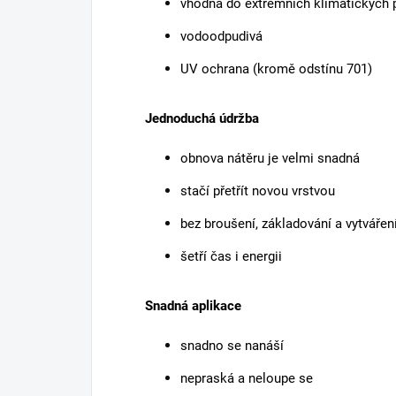
vhodná do extrémních klimatických
vodoodpudivá
UV ochrana (kromě odstínu 701)
Jednoduchá údržba
obnova nátěru je velmi snadná
stačí přetřít novou vrstvou
bez broušení, základování a vytvářen
šetří čas i energii
Snadná aplikace
snadno se nanáší
nepraská a neloupe se