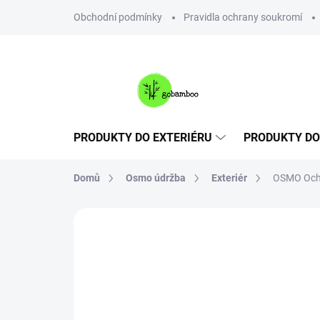
Přejít
Obchodní podmínky
Pravidla ochrany soukromí
na
obsah
PRODUKTY DO EXTERIÉRU
PRODUKTY DO
Domů
Osmo údržba
Exteriér
OSMO Ochra
Neohodnoceno
Podrobnosti hodnoce