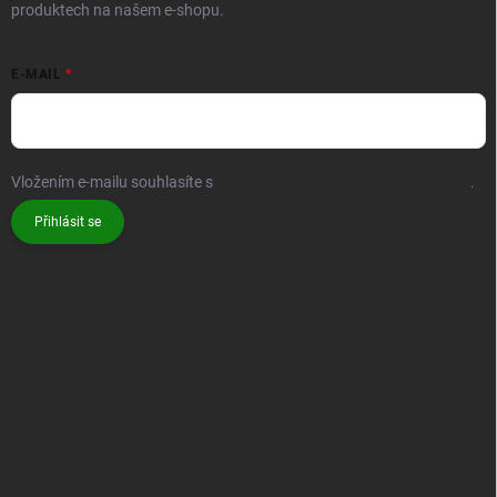
produktech na našem e-shopu.
E-MAIL
Vložením e-mailu souhlasíte s
podmínkami ochrany osobních údajů
.
Přihlásit se