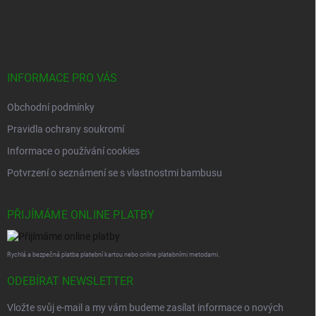
Z
á
p
a
t
í
INFORMACE PRO VÁS
Obchodní podmínky
Pravidla ochrany soukromí
Informace o používání cookies
Potvrzení o seznámení se s vlastnostmi bambusu
PŘIJÍMÁME ONLINE PLATBY
Rychlá a bezpečná platba platební kartou nebo online platebními metodami.
ODEBÍRAT NEWSLETTER
Vložte svůj e-mail a my vám budeme zasílat informace o nových