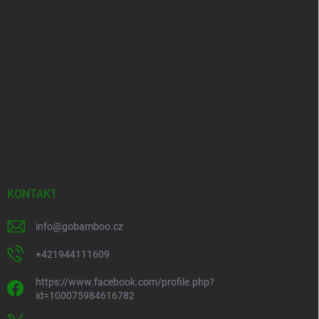
KONTAKT
info
@
gobamboo.cz
+421944111609
https://www.facebook.com/profile.php?
id=100075984616782