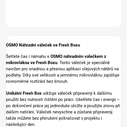
ZEPTAT SE
HLÍDAT
OSMO Náhradní váleček ve Fresh Boxu
Šetřete čas i námahu s
OSMO náhradním válečkem z
mikrovlákna ve Fresh Boxu
. Tento váleček je speciálně
navržen pro snadnou a přesnou aplikaci olejových nátěrů na
podlahy. Díky své velikosti a jemnému mikrovláknu zajišťuje
rovnoměrné roztírání bez šmouh.
Unikátní Fresh Box
udržuje váleček připravený k dalšímu
použití bez nutnosti čištění po práci. Ušetřete čas i energii –
po dokončení práce jej jednoduše uložte a použijte znovu při
dalším natírání. Váleček nevyschne a zůstane připravený,
takže můžete bez přerušení pokračovat v projektu i
následující den.