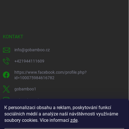
KONTAKT
info
@
gobamboo.cz
+421944111609
https://www.facebook.com/profile.php?
id=100075984616782
gobamboo1
gobamboo_sk
K personalizaci obsahu a reklam, poskytování funkcí
+421944111609
sociálních médií a analýze naší návštěvnosti využíváme
soubory cookies. Více informací
zde
.
https://www.youtube.com/@gobamb00