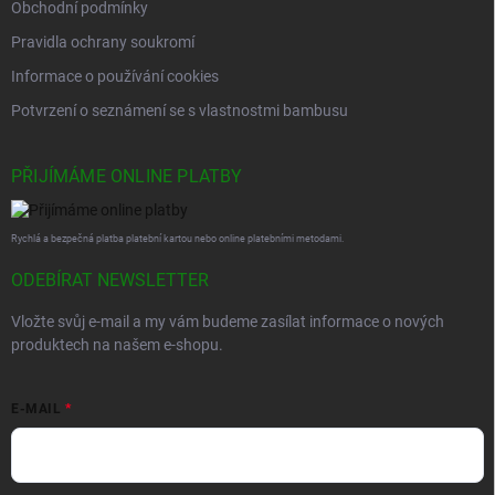
Obchodní podmínky
Pravidla ochrany soukromí
Informace o používání cookies
Potvrzení o seznámení se s vlastnostmi bambusu
PŘIJÍMÁME ONLINE PLATBY
Rychlá a bezpečná platba platební kartou nebo online platebními metodami.
ODEBÍRAT NEWSLETTER
Vložte svůj e-mail a my vám budeme zasílat informace o nových
produktech na našem e-shopu.
E-MAIL