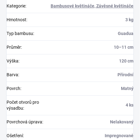
Kategorie
:
Bambusové květináče, Závěsné květináče
Hmotnost
:
3 kg
Typ bambusu
:
Guadua
Průměr
:
10–11 cm
Výška
:
120 cm
Barva
:
Přírodní
Povrch
:
Matný
Počet otvorů pro
4 ks
výsadbu
:
Povrchová úprava
:
Nelakovaný
Ošetření
:
Impregnované