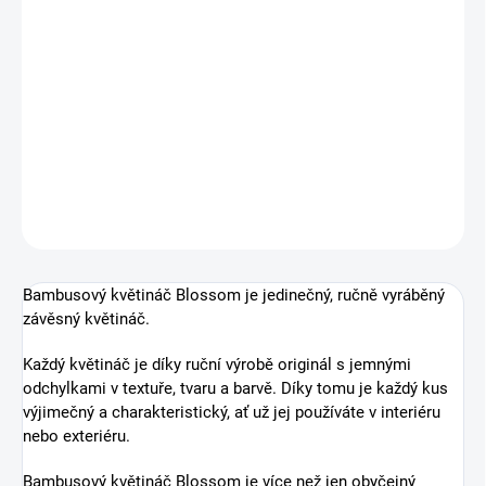
SKLADEM
cena:
Doprava ZDARMA pro objednávky nad 7500 Kč
DETAILNÍ INFORMACE
−
+
Přidat do košíku
ZEPTAT SE
HLÍDAT
Bambusový květináč Blossom je jedinečný, ručně vyráběný
závěsný květináč.
Každý květináč je díky ruční výrobě originál s jemnými
odchylkami v textuře, tvaru a barvě. Díky tomu je každý kus
výjimečný a charakteristický, ať už jej používáte v interiéru
nebo exteriéru.
Bambusový květináč Blossom je více než jen obyčejný