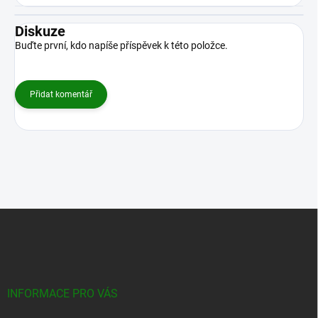
Diskuze
Buďte první, kdo napíše příspěvek k této položce.
Přidat komentář
Z
á
p
a
t
í
INFORMACE PRO VÁS