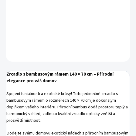
Doprava ZDARMA pro objednávky nad 7500 Kč
DETAILNÍ INFORMACE
−
+
Přidat do košíku
ZEPTAT SE
HLÍDAT
Zrcadlo s bambusovým rámem 140 × 70 cm – Přírodní
elegance pro váš domov
Spojení funkčnosti a exotické krásy! Toto jedinečné zrcadlo s
bambusovým rámem o rozměrech 140 × 70 cm je dokonalým
doplňkem vašeho interiéru. Přírodní bambus dodá prostoru teplý a
harmonický vzhled, zatímco kvalitní zrcadlo opticky zvětší a
prosvětlí místnost.
Dodejte svému domovu exotický nádech s přírodním bambusovým