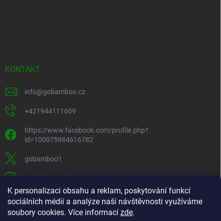
KONTAKT
info
@
gobamboo.cz
+421944111609
https://www.facebook.com/profile.php?
id=100075984616782
gobamboo1
gobamboo_sk
K personalizaci obsahu a reklam, poskytování funkcí
+421944111609
sociálních médií a analýze naší návštěvnosti využíváme
soubory cookies. Více informací
zde
.
https://www.youtube.com/@gobamb00