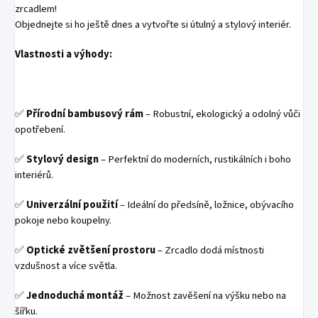
zrcadlem!
Objednejte si ho ještě dnes a vytvořte si útulný a stylový interiér.
Vlastnosti a výhody:
✅
Přírodní bambusový rám
– Robustní, ekologický a odolný vůči
opotřebení.
✅
Stylový design
– Perfektní do moderních, rustikálních i boho
interiérů.
✅
Univerzální použití
– Ideální do předsíně, ložnice, obývacího
pokoje nebo koupelny.
✅
Optické zvětšení prostoru
– Zrcadlo dodá místnosti
vzdušnost a více světla.
✅
Jednoduchá montáž
– Možnost zavěšení na výšku nebo na
šířku.