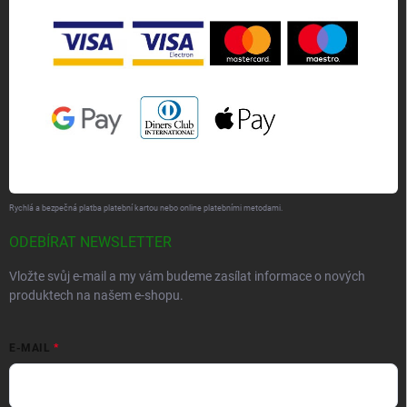
Rychlá a bezpečná platba platební kartou nebo online platebními metodami.
ODEBÍRAT NEWSLETTER
Vložte svůj e-mail a my vám budeme zasílat informace o nových
produktech na našem e-shopu.
E-MAIL