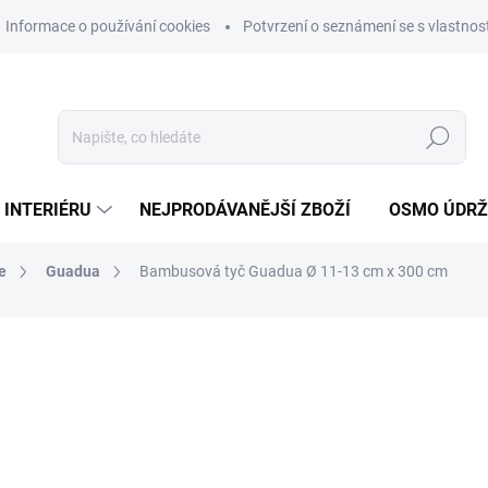
Informace o používání cookies
Potvrzení o seznámení se s vlastn
Hledat
 INTERIÉRU
NEJPRODÁVANĚJŠÍ ZBOŽÍ
OSMO ÚDR
e
Guadua
Bambusová tyč Guadua Ø 11-13 cm x 300 cm
ní
MŮŽEME DORUČIT DO:
12.8.2
1 329 Kč
1 098,35 Kč bez DPH
Měrná
443 Kč / 1 m