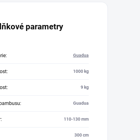
Ušetříte
0 Kč
Přidat do košíku
VYNIKAJÍCÍ ZÁKAZNICKÝ
SERVIS
Ochotný tým
Diskuze