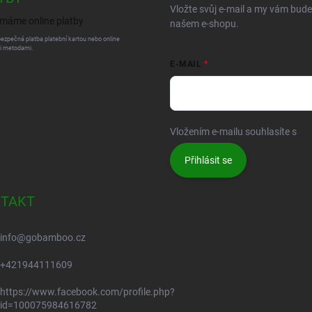
JÍMÁME ONLINE
ODEBÍRAT NEWSLETT
TBY
Vložte svůj e-mail a my vám bud