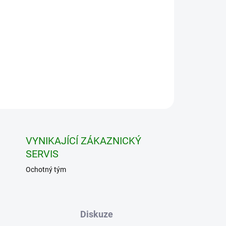
9 cm
Ø 9-11 cm
Ø 11-13 cm
1 329 Kč
/ ks
1 302,42 Kč
/ ks
1 262,55 Kč
/ ks
1 222,68 Kč
/ ks
1 196,10 Kč
/ ks