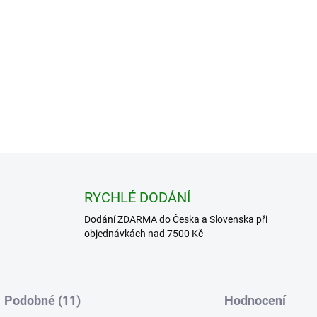
Průměr:
Ø 5-7 cm
Ø 7-
Ø 13-15 cm
Množstevní sleva
1 - 4 ks
5 - 9 ks = sleva 2 %
10 - 24 ks = sleva 5 %
25 - 49 ks = sleva 8 %
50 a více ks = sleva 10 %