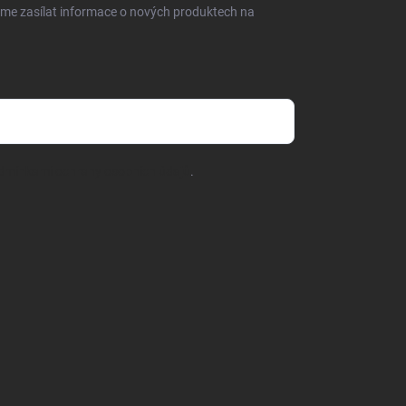
ER
eme zasílat informace o nových produktech na