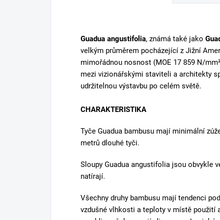
VELKÝ SKLAD
Okamžitý odběr
Popis