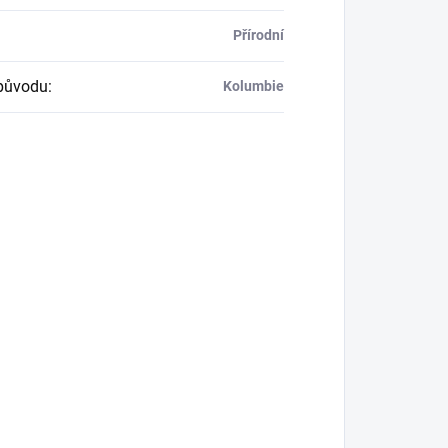
lňkové parametry
rie
:
Guadua
ost
:
1000 kg
ost
:
9 kg
 bambusu
:
Guadua
r
:
110-130 mm
300 cm