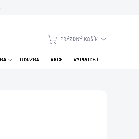
ostmi bambusu
PRÁZDNÝ KOŠÍK
NÁKUPNÍ
KOŠÍK
ŽBA
ÚDRŽBA
AKCE
VÝPRODEJ
BLOG
IN
026