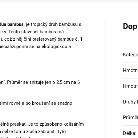
−
+
ZEPTAT SE
HLÍDAT
RYCHLÉ DODÁNÍ
Dodání ZDARMA do Česka a Slovenska při
objednávkách nad 7500 Kč
Podobné (11)
Hodnocení