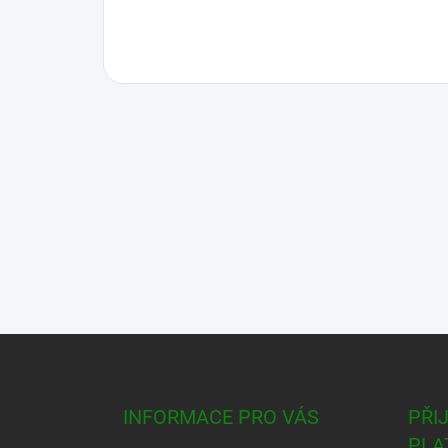
Guadua bambus patří mezi nejsilnější bamb
druh pro stavební projekty.
BĚŽNÉ POUŽITÍ
Po celou historii se Guadua bambus použí
Jižní Americe.
Tyto bambusové sloupy jsou vynikající pro
oplocení, hudební nástroje a další.
Guadua angustifolia je rovněž vhodná pro 
překližka, laminované panely a trámy.
✅ Nejlepší bambus pro stavbu
✅ Nejsilnější druh bambusu na světě
✅ Silnostěnný, s minimálním kuželovitým
✅ Dovezeno přímo z Jižní Ameriky