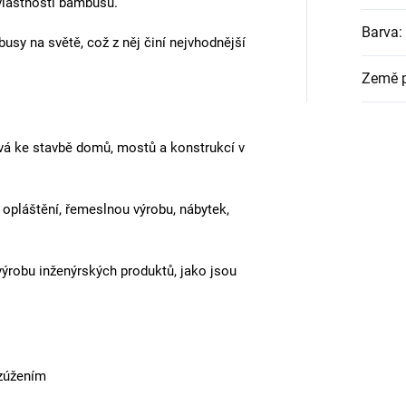
dua bambus
, je tropický druh bambusu s
Dop
riky. Tento stavební bambus má
což z něj činí preferovaný bambus č. 1
pecializujícími se na ekologickou a
Katego
Hmotn
í. Průměr se snižuje jen o 2,5 cm na 6
Hmotn
Druhy
elmi rovné a po broušení se snadno
Průmě
élně praskat. Je to způsobeno kolísáním
a nelze tomu zcela zabránit. Tyto
Délka
:
vlastnosti bambusu.