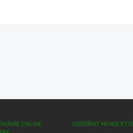
Barva
:
usy na světě, což z něj činí nejvhodnější
Země 
vá ke stavbě domů, mostů a konstrukcí v
 opláštění, řemeslnou výrobu, nábytek,
výrobu inženýrských produktů, jako jsou
 zúžením