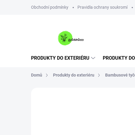
Přejít
Obchodní podmínky
Pravidla ochrany soukromí
na
obsah
PRODUKTY DO EXTERIÉRU
PRODUKTY DO
Domů
Produkty do exteriéru
Bambusové tyč
Neohodnoceno
Podrobnosti hodnoce
VÍCE ZA MÉNĚ