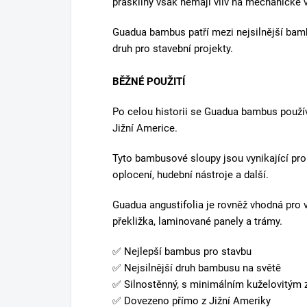
Guadua angustifolia
, známá také jako
Gua
velkým průměrem pocházející z Jižní Ame
mimořádnou nosnost (MOE 17 859 N/mm²), 
mezi vizionářskými staviteli a architekty s
udržitelnou výstavbu po celém světě.
CHARAKTERISTIKA
Tyče Guadua bambusu mají minimální zúžen
metrů dlouhé tyči.
Sloupy Guadua angustifolia jsou obvykle v
natírají.
Všechny druhy bambusu mají tendenci pod
vzdušné vlhkosti a teploty v místě použití 
praskliny však nemají vliv na mechanické 