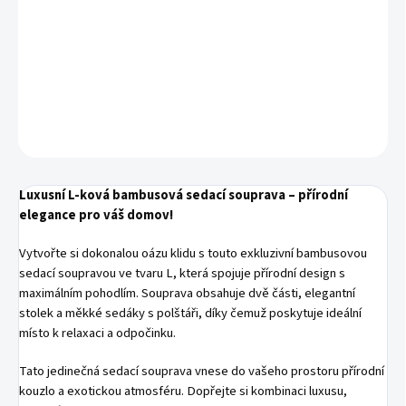
DETAILNÍ INFORMACE
−
+
Přidat do košíku
ZEPTAT SE
HLÍDAT
Luxusní L-ková bambusová sedací souprava – přírodní
elegance pro váš domov!
Vytvořte si dokonalou oázu klidu s touto exkluzivní bambusovou
sedací soupravou ve tvaru L, která spojuje přírodní design s
maximálním pohodlím. Souprava obsahuje dvě části, elegantní
stolek a měkké sedáky s polštáři, díky čemuž poskytuje ideální
místo k relaxaci a odpočinku.
Tato jedinečná sedací souprava vnese do vašeho prostoru přírodní
kouzlo a exotickou atmosféru. Dopřejte si kombinaci luxusu,