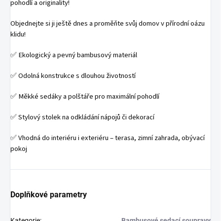
pohodlí a originality!
Objednejte si ji ještě dnes a proměňte svůj domov v přírodní oázu
klidu!
✅ Ekologický a pevný bambusový materiál
✅ Odolná konstrukce s dlouhou životností
✅ Měkké sedáky a polštáře pro maximální pohodlí
✅ Stylový stolek na odkládání nápojů či dekorací
✅ Vhodná do interiéru i exteriéru – terasa, zimní zahrada, obývací
pokoj
Doplňkové parametry
Kategorie
:
Bambusové sedací soupravy