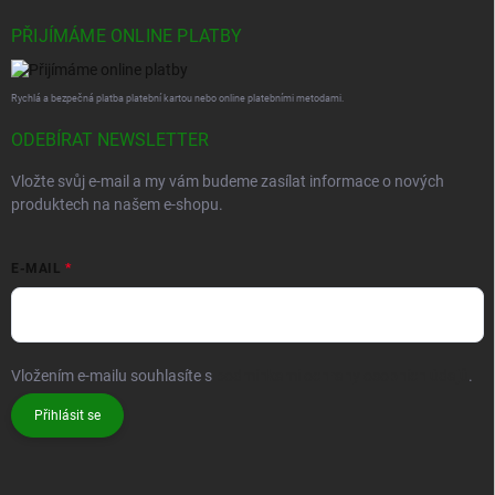
PŘIJÍMÁME ONLINE PLATBY
Rychlá a bezpečná platba platební kartou nebo online platebními metodami.
ODEBÍRAT NEWSLETTER
Vložte svůj e-mail a my vám budeme zasílat informace o nových
produktech na našem e-shopu.
E-MAIL
Vložením e-mailu souhlasíte s
podmínkami ochrany osobních údajů
.
Přihlásit se