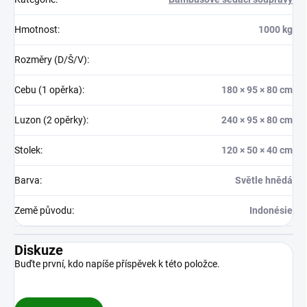
Hmotnost
:
1000 kg
Rozměry (D/Š/V)
:
Cebu (1 opěrka)
:
180 × 95 × 80 cm
Luzon (2 opěrky)
:
240 × 95 × 80 cm
Stolek
:
120 × 50 × 40 cm
Barva
:
Světle hnědá
Země původu
:
Indonésie
Diskuze
Buďte první, kdo napíše příspěvek k této položce.