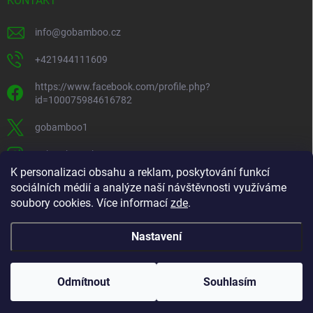
KONTAKT
info
@
gobamboo.cz
+421944111609
https://www.facebook.com/profile.php?
id=100075984616782
gobamboo1
gobamboo_sk
K personalizaci obsahu a reklam, poskytování funkcí
+421944111609
sociálních médií a analýze naší návštěvnosti využíváme
soubory cookies. Více informací
zde
.
https://www.youtube.com/@gobamb00
Nastavení
Odmítnout
Souhlasím
Copyright 2019 - 2026
gobamboo.cz
. Všechna práva vyhrazena.
Upravit
nastavení cookies